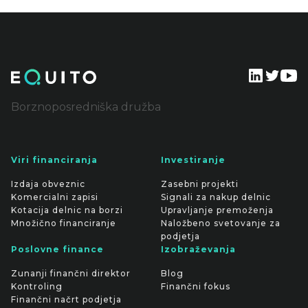
Borznoposredniška družba
Viri financiranja
Investiranje
Izdaja obveznic
Zasebni projekti
Komercialni zapisi
Signali za nakup delnic
Kotacija delnic na borzi
Upravljanje premoženja
Množično financiranje
Naložbeno svetovanje za
podjetja
Poslovne finance
Izobraževanja
Zunanji finančni direktor
Blog
Kontroling
Finančni fokus
Finančni načrt podjetja