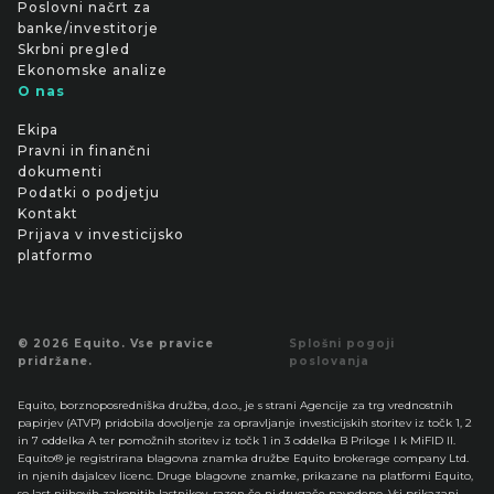
Poslovni načrt za
banke/investitorje
Skrbni pregled
Ekonomske analize
O nas
Ekipa
Pravni in finančni
dokumenti
Podatki o podjetju
Kontakt
Prijava v investicijsko
platformo
© 2026 Equito. Vse pravice
Splošni pogoji
pridržane.
poslovanja
Equito, borznoposredniška družba, d.o.o., je s strani Agencije za trg vrednostnih
papirjev (ATVP) pridobila dovoljenje za opravljanje investicijskih storitev iz točk 1, 2
in 7 oddelka A ter pomožnih storitev iz točk 1 in 3 oddelka B Priloge I k MiFID II.
Equito® je registrirana blagovna znamka družbe Equito brokerage company Ltd.
in njenih dajalcev licenc. Druge blagovne znamke, prikazane na platformi Equito,
so last njihovih zakonitih lastnikov, razen če ni drugače navedeno. Vsi prikazani