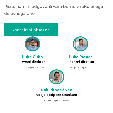
Pišite nam in odgovorili vam bomo v roku enega
delovnega dne.
Kontaktni obrazec
Luka Gubo
Luka Praper
Izvršni direktor
Finančni direktor
l.gubo@equito.co
l.praper@equito.co
Rok Pirnat Živec
Vodja podpore strankam
r.pirnatz@equito.co