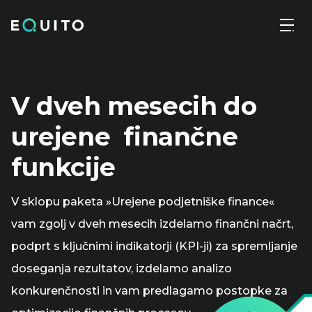
Skip
Ekonomske analize
Registriraj se
IT
to
the
content
Naložbeno svetovanje za podjetja
V dveh mesecih do
urejene finančne
funkcije
V sklopu paketa »Urejene podjetniške finance«
vam zgolj v dveh mesecih izdelamo finančni načrt,
podprt s ključnimi indikatorji (KPI-ji) za spremljanje
doseganja rezultatov, izdelamo analizo
konkurenčnosti in vam predlagamo postopke za