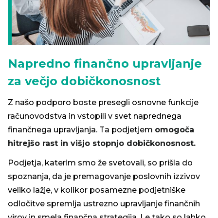
Napredno finančno upravljanje
za večjo dobičkonosnost
Z našo podporo boste presegli osnovne funkcije
računovodstva in vstopili v svet naprednega
finančnega upravljanja. T
a podjetjem
omogoča
hitrejšo rast in višjo stopnjo dobičkonosnost.
Podjetja, katerim smo že svetovali, so prišla do
spoznanja, da je premagovanje poslovnih izzivov
veliko lažje, v kolikor posamezne podjetniške
odločitve spremlja ustrezno upravljanje finančnih
virov in smela finančna strategija. Le tako so lahko