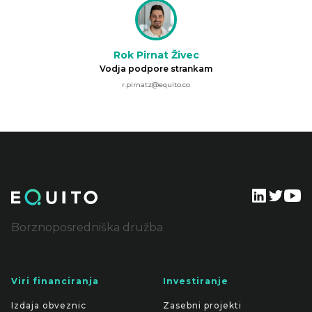
Rok Pirnat Živec
Vodja podpore strankam
r.pirnatz@equito.co
Borznoposredniška družba
Viri financiranja
Investiranje
Izdaja obveznic
Zasebni projekti