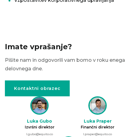
Vzpostavitev korporativnega upravljanja
Imate vprašanje?
Pišite nam in odgovorili vam bomo v roku enega
delovnega dne.
Kontaktni obrazec
Luka Gubo
Luka Praper
Izvršni direktor
Finančni direktor
l.gubo@equito.co
l.praper@equito.co