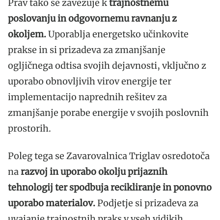
Prav tako se zavezuje k
trajnostnemu
poslovanju in odgovornemu ravnanju z
okoljem.
Uporablja energetsko učinkovite
prakse in si prizadeva za zmanjšanje
ogljičnega odtisa svojih dejavnosti,
vključno z
uporabo obnovljivih virov energije ter
implementacijo naprednih rešitev za
zmanjšanje porabe energije v svojih poslovnih
prostorih.
Poleg tega se Zavarovalnica Triglav osredotoča
na
razvoj in uporabo okolju prijaznih
tehnologij ter spodbuja recikliranje in ponovno
uporabo materialov.
Podjetje si prizadeva za
uvajanje trajnostnih praks v vseh vidikih