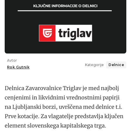
3.4 Organizacijska struktura Skupine
Triglav
5. Zavarovalnica Triglav: Finančno
poslovanje
6. Zavarovalnica Triglav delnica: Borza
in simbol – ZVTG
7. Zavarovalnica Triglav: Podatki o
Avtor
delnici
Kategorije
Delnice
Rok Gutnik
8. Največji delničarji podjetja
9. Kje lahko dobite več informacij o
Delnica Zavarovalnice Triglav je med najbolj
delnici Zavarovalnice Triglav?
cenjenimi in likvidnimi vrednostnimi papirji
na Ljubljanski borzi, uvrščena med delnice t.i.
Prve kotacije. Za vlagatelje predstavlja ključen
element slovenskega kapitalskega trga.