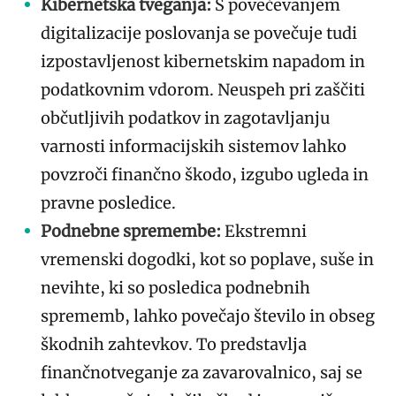
Kibernetska tveganja:
S povečevanjem
digitalizacije poslovanja se povečuje tudi
izpostavljenost kibernetskim napadom in
podatkovnim vdorom. Neuspeh pri zaščiti
občutljivih podatkov in zagotavljanju
varnosti informacijskih sistemov lahko
povzroči finančno škodo, izgubo ugleda in
pravne posledice.
Podnebne spremembe:
Ekstremni
vremenski dogodki, kot so poplave, suše in
nevihte, ki so posledica podnebnih
sprememb, lahko povečajo število in obseg
škodnih zahtevkov. To predstavlja
finančnotveganje za zavarovalnico, saj se