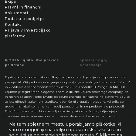
Ekipa
Pravni in finančni
dokumenti
Podatki o podjetju
Kontakt
Prijava v investicijsko
platformo
© 2026 Equito. Vse pravice
Splošni pogoji
pridržane.
poslovanja
Equito, borznoposredniška družba, d.o.o., je s strani Agencije za trg vrednostnih
papirjev (ATVP) pridobila dovoljenje za opravljanje investicijskih storitev iz točk 1, 2
in 7 oddelka A ter pomožnih storitev iz točk 1 in 3 oddelka B Priloge I k MiFID II.
Equito® je registrirana blagovna znamka družbe Equito brokerage company Ltd.
in njenih dajalcev licenc. Druge blagovne znamke, prikazane na platformi Equito,
so last njihovih zakonitih lastnikov, razen če ni drugače navedeno. Vsi prikazani
trgovalni simboli so namenjeni zgolj ponazoritvi in ne predstavljajo priporočil.
Finančni instrumenti, ki so na voljo v okviru platforme Equito, vključujejo
določena tveganja in niso primerni za vse vlagatelje. Tveganje izgube pri
spletnem trgovanju z delnicami, opcijami, terminskimi pogodbami, valutami,
Na tem spletnem mestu uporabljamo piškotke, ki
tujimi delnicami, mezzanin instrumenti in drugimi finančnimi instrumenti je
vam omogočajo najboljšo uporabniško izkušnjo in
lahko precejšnje.
so nujni za delovanje spletnega mesta. S klikom na
Pred trgovanjem in/ali vlaganjem v katere koli finančne instrumente, ki so na voljo