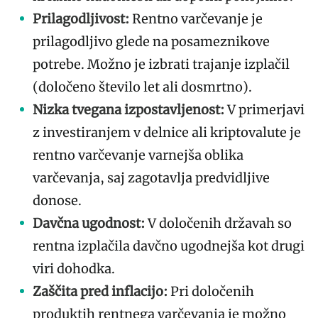
Prilagodljivost:
Rentno varčevanje je
prilagodljivo glede na posameznikove
potrebe. Možno je izbrati trajanje izplačil
(določeno število let ali dosmrtno).
Nizka tvegana izpostavljenost:
V primerjavi
z investiranjem v delnice ali kriptovalute je
rentno varčevanje varnejša oblika
varčevanja, saj zagotavlja predvidljive
donose.
Davčna ugodnost:
V določenih državah so
rentna izplačila davčno ugodnejša kot drugi
viri dohodka.
Zaščita pred inflacijo:
Pri določenih
produktih rentnega varčevanja je možno