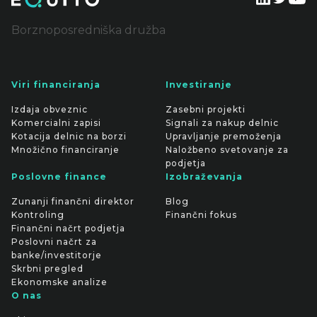
Borznoposredniška družba
Viri financiranja
Investiranje
Izdaja obveznic
Zasebni projekti
Komercialni zapisi
Signali za nakup delnic
Kotacija delnic na borzi
Upravljanje premoženja
Množično financiranje
Naložbeno svetovanje za
podjetja
Poslovne finance
Izobraževanja
Zunanji finančni direktor
Blog
Kontroling
Finančni fokus
Finančni načrt podjetja
Poslovni načrt za
banke/investitorje
Skrbni pregled
Ekonomske analize
O nas