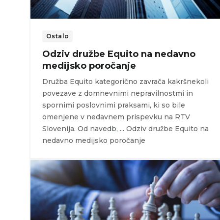
Ostalo
Odziv družbe Equito na nedavno
medijsko poročanje
Družba Equito kategorično zavrača kakršnekoli
povezave z domnevnimi nepravilnostmi in
spornimi poslovnimi praksami, ki so bile
omenjene v nedavnem prispevku na RTV
Slovenija. Od navedb, ... Odziv družbe Equito na
nedavno medijsko poročanje