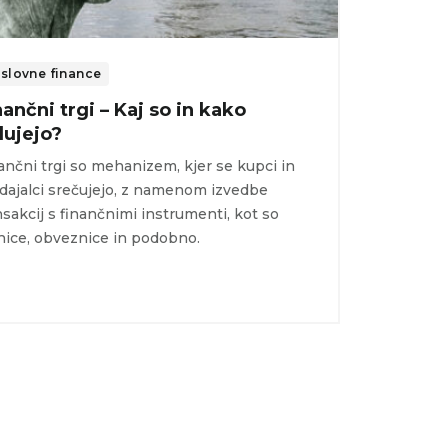
slovne finance
nančni trgi – Kaj so in kako
lujejo?
ančni trgi so mehanizem, kjer se kupci in
dajalci srečujejo, z namenom izvedbe
nsakcij s finančnimi instrumenti, kot so
nice, obveznice in podobno.