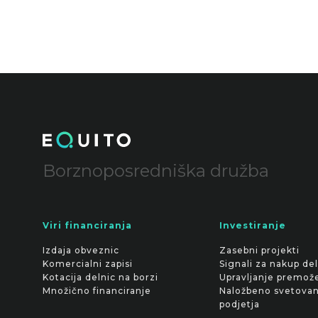
Borznoposredniška družba
Viri financiranja
Investiranje
Izdaja obveznic
Zasebni projekti
Komercialni zapisi
Signali za nakup del
Kotacija delnic na borzi
Upravljanje premož
Množično financiranje
Naložbeno svetovan
podjetja