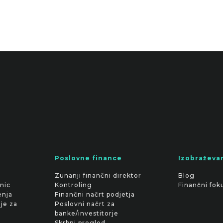
Poslovne finance
Izobraževa
Zunanji finančni direktor
Blog
nic
Kontroling
Finančni fok
enja
Finančni načrt podjetja
je za
Poslovni načrt za
banke/investitorje
Skrbni pregled