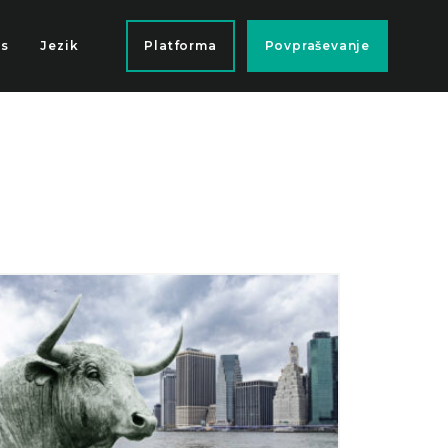
as
Jezik
Platforma
Povpraševanje