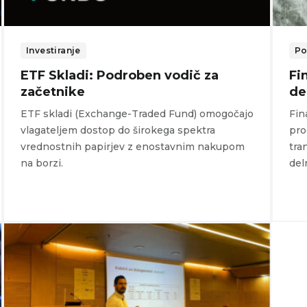
Investiranje
Po
ETF Skladi: Podroben vodič za
Fi
začetnike
de
ETF skladi (Exchange-Traded Fund) omogočajo
Fin
vlagateljem dostop do širokega spektra
pro
vrednostnih papirjev z enostavnim nakupom
tra
na borzi.
del