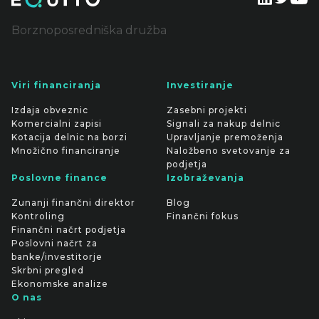
Borznoposredniška družba
Viri financiranja
Investiranje
Izdaja obveznic
Zasebni projekti
Komercialni zapisi
Signali za nakup delnic
Kotacija delnic na borzi
Upravljanje premoženja
Množično financiranje
Naložbeno svetovanje za
podjetja
Poslovne finance
Izobraževanja
Zunanji finančni direktor
Blog
Kontroling
Finančni fokus
Finančni načrt podjetja
Poslovni načrt za
banke/investitorje
Skrbni pregled
Ekonomske analize
O nas