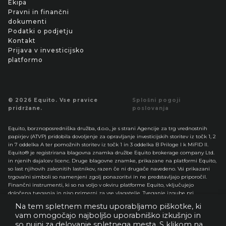
Ekipa
Pravni in finančni
dokumenti
Podatki o podjetju
Kontakt
Prijava v investicijsko
platformo
© 2026 Equito. Vse pravice
Splošni pogoji
pridržane.
poslovanja
Equito, borznoposredniška družba, d.o.o., je s strani Agencije za trg vrednostnih
papirjev (ATVP) pridobila dovoljenje za opravljanje investicijskih storitev iz točk 1, 2
in 7 oddelka A ter pomožnih storitev iz točk 1 in 3 oddelka B Priloge I k MiFID II.
Equito® je registrirana blagovna znamka družbe Equito brokerage company Ltd.
in njenih dajalcev licenc. Druge blagovne znamke, prikazane na platformi Equito,
so last njihovih zakonitih lastnikov, razen če ni drugače navedeno. Vsi prikazani
trgovalni simboli so namenjeni zgolj ponazoritvi in ne predstavljajo priporočil.
Finančni instrumenti, ki so na voljo v okviru platforme Equito, vključujejo
določena tveganja in niso primerni za vse vlagatelje. Tveganje izgube pri
spletnem trgovanju z delnicami, opcijami, terminskimi pogodbami, valutami,
Na tem spletnem mestu uporabljamo piškotke, ki
tujimi delnicami, mezzanin instrumenti in drugimi finančnimi instrumenti je
vam omogočajo najboljšo uporabniško izkušnjo in
lahko precejšnje.
so nujni za delovanje spletnega mesta. S klikom na
Pred trgovanjem in/ali vlaganjem v katere koli finančne instrumente, ki so na voljo