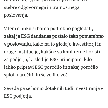
7.3. Zunanji strokovnjaki
stebre odgovornega in trajnostnega
poslovanja.
8. ESG investicijska stratega in indeksni
skladi
V tem članku si bomo podrobno pogledali,
zakaj je ESG dandanes postalo tako pomembno
v poslovanju
, kako na to gledajo investitorji in
druge institucije, kakšne so konkretne koristi
za podjetja, ki sledijo ESG principom, kdo
lahko pripravi ESG poročilo in zakaj poročilo
sploh naročiti, in še veliko več.
Seveda pa se bomo dotaknili tudi investiranja v
ESG podjetja.