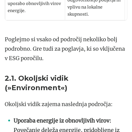
uporabo obnovljivih virov
vplivu na lokalne
ko
energije.
skupnosti.
up
Poglejmo si vsako od področij nekoliko bolj
podrobno. Gre tudi za poglavja, ki so vključena
v ESG poročilu.
2.1. Okoljski vidik
(»Environment«)
Okoljski vidik zajema naslednja področja:
Uporaba energije iz obnovljivih virov:
Povečanje deleža energije, pridobljene iz