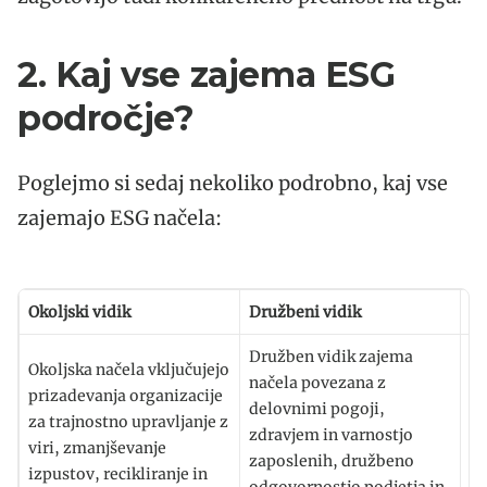
2. Kaj vse zajema ESG
področje?
Poglejmo si sedaj nekoliko podrobno, kaj vse
zajemajo ESG načela:
Okoljski vidik
Družbeni vidik
Up
Družben vidik zajema
Up
Okoljska načela vključujejo
načela povezana z
os
prizadevanja organizacije
delovnimi pogoji,
up
za trajnostno upravljanje z
zdravjem in varnostjo
vk
viri, zmanjševanje
zaposlenih, družbeno
ko
izpustov, recikliranje in
odgovornostjo podjetja in
pr