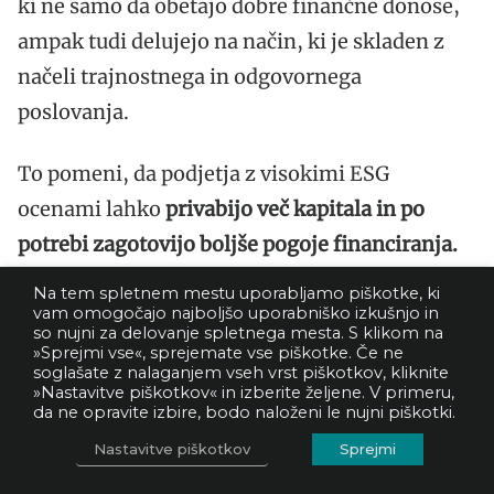
ki ne samo da obetajo dobre finančne donose,
ampak tudi delujejo na način, ki je skladen z
načeli trajnostnega in odgovornega
poslovanja.
To pomeni, da podjetja z visokimi ESG
ocenami lahko
privabijo več kapitala in po
potrebi zagotovijo boljše pogoje financiranja.
Na tem spletnem mestu uporabljamo piškotke, ki
4.3. Izpolnjevanje regulativnih
vam omogočajo najboljšo uporabniško izkušnjo in
so nujni za delovanje spletnega mesta. S klikom na
zahtev in standardov
»Sprejmi vse«, sprejemate vse piškotke. Če ne
soglašate z nalaganjem vseh vrst piškotkov, kliknite
»Nastavitve piškotkov« in izberite željene. V primeru,
da ne opravite izbire, bodo naloženi le nujni piškotki.
Javne institucije in regulatorji vse bolj
uvajajo
zakonodajo, ki zahteva večjo transparentnost
Nastavitve piškotkov
Sprejmi
in poročanje o ESG dejavnikih.
V nekaterih