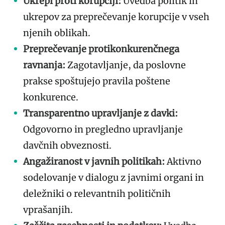
Ukrepi proti korupciji:
Uvedba politik in
ukrepov za preprečevanje korupcije v vseh
njenih oblikah.
Preprečevanje protikonkurenčnega
ravnanja:
Zagotavljanje, da poslovne
prakse spoštujejo pravila poštene
konkurence.
Transparentno upravljanje z davki:
Odgovorno in pregledno upravljanje
davčnih obveznosti.
Angažiranost v javnih politikah:
Aktivno
sodelovanje v dialogu z javnimi organi in
deležniki o relevantnih političnih
vprašanjih.