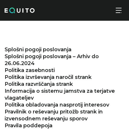
Skip
Ekonomske analize
Registriraj se
IT
to
the
content
Naložbeno svetovanje za podjetja
Splošni pogoji poslovanja
Splošni pogoji poslovanja – Arhiv do
26.06.2024
Politika zasebnosti
Politika izvrševanja naročil strank
Politika razvrščanja strank
Informacija o sistemu jamstva za terjatve
vlagateljev
Politika obladovanja nasprotij interesov
Pravilnik o reševanju pritožb strank in
izvensodnem reševanju sporov
Pravila poddepoja