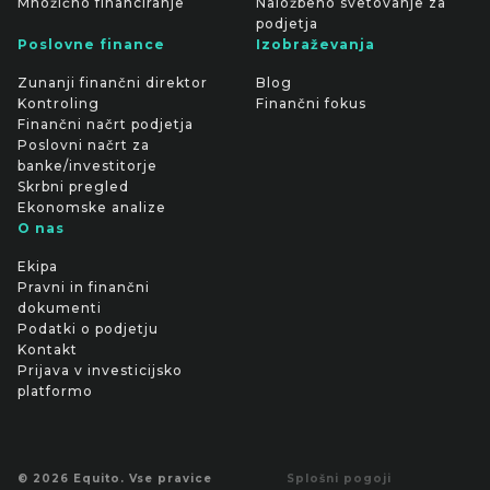
Množično financiranje
Naložbeno svetovanje za
podjetja
Poslovne finance
Izobraževanja
Zunanji finančni direktor
Blog
Kontroling
Finančni fokus
Finančni načrt podjetja
Poslovni načrt za
banke/investitorje
Skrbni pregled
Ekonomske analize
O nas
Ekipa
Pravni in finančni
dokumenti
Podatki o podjetju
Kontakt
Prijava v investicijsko
platformo
© 2026 Equito. Vse pravice
Splošni pogoji