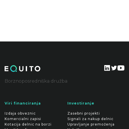
Borznoposredniška družba
Viri financiranja
Investiranje
Izdaja obveznic
Zasebni projekti
Komercialni zapisi
Signali za nakup delnic
Kotacija delnic na borzi
Upravljanje premoženja