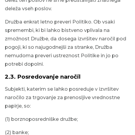
delež teh poslov ne sme predstavljati znatnega
deleža vseh poslov.
Družba enkrat letno preveri Politiko. Ob vsaki
spremembi, ki bi lahko bistveno vplivala na
zmožnost Družbe, da dosega izvršitev naročil pod
pogoji, ki so najugodnejši za stranke, Družba
nemudoma preveri ustreznost Politike in jo po
potrebi dopolni.
2.3. Posredovanje naročil
Subjekti, katerim se lahko posreduje v izvršitev
naročilo za trgovanje za prenosljive vrednostne
papirje, so:
(1) borznoposredniške družbe;
(2) banke;