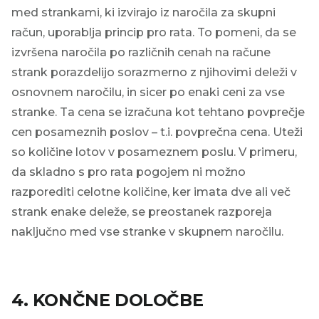
med strankami, ki izvirajo iz naročila za skupni
račun, uporablja princip pro rata. To pomeni, da se
izvršena naročila po različnih cenah na račune
strank porazdelijo sorazmerno z njihovimi deleži v
osnovnem naročilu, in sicer po enaki ceni za vse
stranke. Ta cena se izračuna kot tehtano povprečje
cen posameznih poslov – t.i. povprečna cena. Uteži
so količine lotov v posameznem poslu. V primeru,
da skladno s pro rata pogojem ni možno
razporediti celotne količine, ker imata dve ali več
strank enake deleže, se preostanek razporeja
naključno med vse stranke v skupnem naročilu.
4. KONČNE DOLOČBE