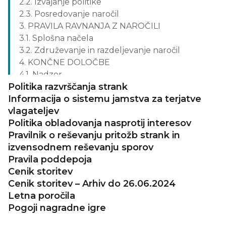
2.2. Izvajanje politike
2.3. Posredovanje naročil
3. PRAVILA RAVNANJA Z NAROČILI
3.1. Splošna načela
3.2. Združevanje in razdeljevanje naročil
4. KONČNE DOLOČBE
4.1. Nadzor
Politika razvrščanja strank
4.2. Obveščanje strank
Informacija o sistemu jamstva za terjatve
4.3. Končne določbe
vlagateljev
Politika obladovanja nasprotij interesov
Pravilnik o reševanju pritožb strank in
izvensodnem reševanju sporov
Pravila poddepoja
Cenik storitev
Cenik storitev – Arhiv do 26.06.2024
Letna poročila
Pogoji nagradne igre