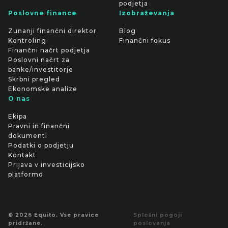
podjetja
Poslovne finance
Izobraževanja
Zunanji finančni direktor
Blog
Kontroling
Finančni fokus
Finančni načrt podjetja
Poslovni načrt za
banke/investitorje
Skrbni pregled
Ekonomske analize
O nas
Ekipa
Pravni in finančni
dokumenti
Podatki o podjetju
Kontakt
Prijava v investicijsko
platformo
© 2026 Equito. Vse pravice
Splošni pogoji
pridržane.
poslovanja