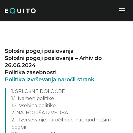
Skip
Ekonomske analize
Registriraj se
IT
to
the
content
Naložbeno svetovanje za podjetja
Splošni pogoji poslovanja
Splošni pogoji poslovanja – Arhiv do
26.06.2024
Politika zasebnosti
Politika izvrševanja naročil strank
1. SPLOŠNE DOLOČBE
1.1. Namen politike
1.2. Vsebina politike
2. NAJBOLJŠA IZVEDBA
2.1. Izvrševanje naročil pod najugodnejšimi
pogoji