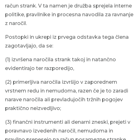
račun strank. V ta namen je družba sprejela interne
politike, pravilnike in procesna navodila za ravnanje
z naročil.
Postopki in ukrepi iz prvega odstavka tega člena
zagotavljajo, da se:
(1) izvršena naročila strank takoj in natančno
evidentirajo ter razporedijo,
(2) primerljiva naročila izvršijo v zaporednem
vrstnem redu in nemudoma, razen če je to zaradi
narave naročila ali prevladujočih tržnih pogojev
praktično neizvedljivo;
(3) finančni instrumenti ali denarni zneski, prejeti v
poravnavo izvedenih naročil, nemudoma in
pravilno prenesejo na račun posamezne stranke.