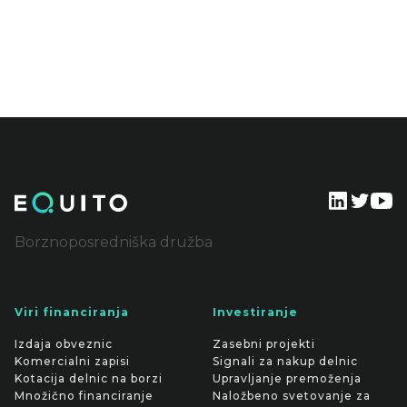
Borznoposredniška družba
Viri financiranja
Investiranje
Izdaja obveznic
Zasebni projekti
Komercialni zapisi
Signali za nakup delnic
Kotacija delnic na borzi
Upravljanje premoženja
Množično financiranje
Naložbeno svetovanje za