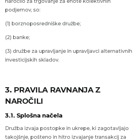
naročilo za trgovanje za enote kolektivnih
podjemov, so:
(1) borznoposredniške družbe;
(2) banke;
(3) družbe za upravljanje in upravljavci alternativnih
investicijskih skladov.
3.
PRAVILA RAVNANJA Z
NAROČILI
3.1. Splošna načela
Družba izvaja postopke in ukrepe, ki zagotavljajo
takojšnje, pošteno in hitro izvajanje transakcij za