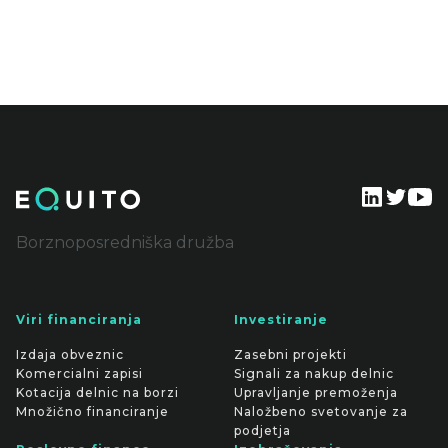
Borznoposredniška družba
Viri financiranja
Investiranje
Izdaja obveznic
Zasebni projekti
Komercialni zapisi
Signali za nakup delnic
Kotacija delnic na borzi
Upravljanje premoženja
Množično financiranje
Naložbeno svetovanje za
podjetja