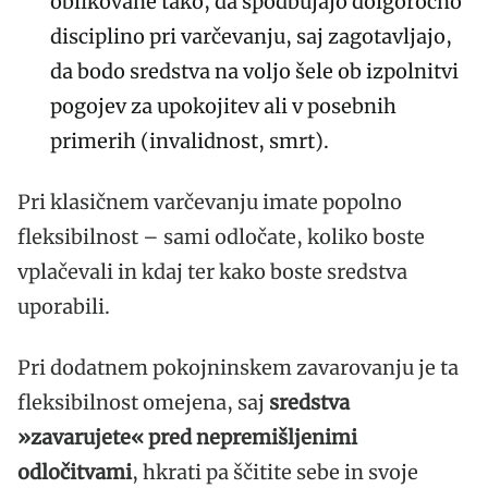
oblikovane tako, da spodbujajo dolgoročno
disciplino pri varčevanju, saj zagotavljajo,
da bodo sredstva na voljo šele ob izpolnitvi
pogojev za upokojitev ali v posebnih
primerih (invalidnost, smrt).
Pri klasičnem varčevanju imate popolno
fleksibilnost – sami odločate, koliko boste
vplačevali in kdaj ter kako boste sredstva
uporabili.
Pri dodatnem pokojninskem zavarovanju je ta
fleksibilnost omejena, saj
sredstva
»zavarujete« pred nepremišljenimi
odločitvami
, hkrati pa ščitite sebe in svoje