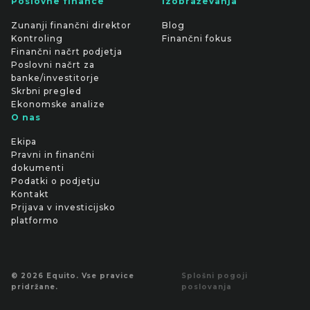
Poslovne finance
Izobraževanja
Zunanji finančni direktor
Blog
Kontroling
Finančni fokus
Finančni načrt podjetja
Poslovni načrt za
banke/investitorje
Skrbni pregled
Ekonomske analize
O nas
Ekipa
Pravni in finančni
dokumenti
Podatki o podjetju
Kontakt
Prijava v investicijsko
platformo
© 2026 Equito. Vse pravice
Splošni pogoji
pridržane.
poslovanja