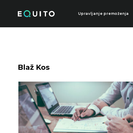
Skip
to
the
Upravljanje premoženja
content
Blaž Kos