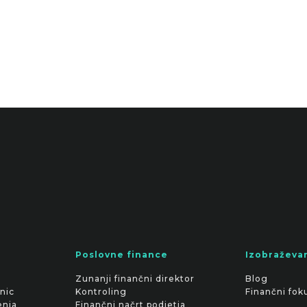
Poslovne finance
Izobraževa
Zunanji finančni direktor
Blog
nic
Kontroling
Finančni fok
enja
Finančni načrt podjetja