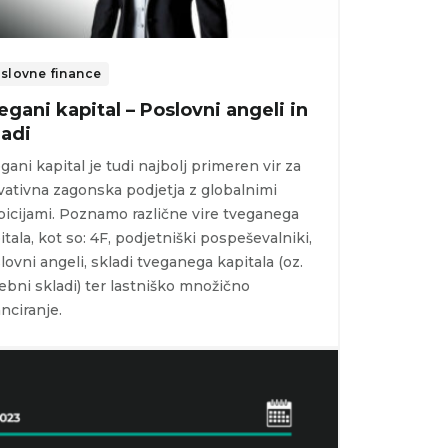
slovne finance
egani kapital – Poslovni angeli in
ladi
gani kapital je tudi najbolj primeren vir za
vativna zagonska podjetja z globalnimi
icijami. Poznamo različne vire tveganega
itala, kot so: 4F, podjetniški pospeševalniki,
lovni angeli, skladi tveganega kapitala (oz.
ebni skladi) ter lastniško množično
anciranje.