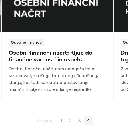
Osebne finance
Os
Osebni finančni načrt: Ključ do
Dn
finančne varnosti in uspeha
tr
Osebni finančni načrt nam omogoča tako
Z v
razumevanje našega trenutnega finančnega
kot
stanja, kot tudi konkretno postavljanje
slo
finančnih ciljev in spremljanje napredka.
od 
1
2
3
4
Nazaj