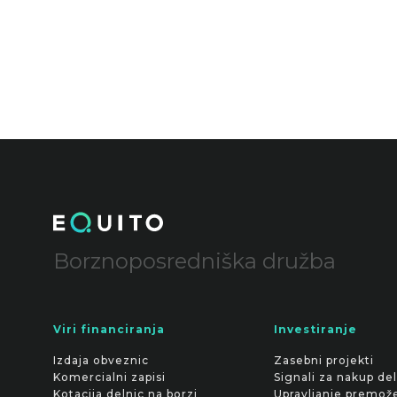
Borznoposredniška družba
Viri financiranja
Investiranje
Izdaja obveznic
Zasebni projekti
Komercialni zapisi
Signali za nakup del
Kotacija delnic na borzi
Upravljanje premož