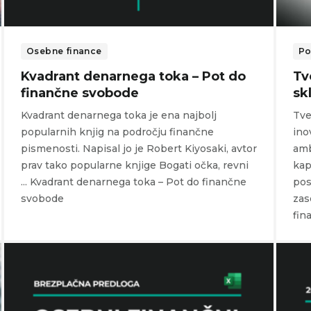
Osebne finance
Po
Kvadrant denarnega toka – Pot do
Tv
finančne svobode
sk
Kvadrant denarnega toka je ena najbolj
Tve
popularnih knjig na področju finančne
ino
pismenosti. Napisal jo je Robert Kiyosaki, avtor
amb
prav tako popularne knjige Bogati očka, revni
kap
... Kvadrant denarnega toka – Pot do finančne
pos
svobode
zas
fin