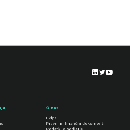
nja
O nas
Ekipa
us
Pravni in finančni dokumenti
Podatki o podjetju