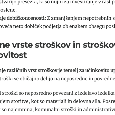
tvarijo presežki, ki so nujni za investiranje v rast p
poslene.
je dobičkonosnosti:
Z zmanjšanjem nepotrebnih s
oveča neto dobiček podjetja ob enakem obsegu pos
ne vrste stroškov in strošk
ovitost
 različnih vrst stroškov je temelj za učinkovito u
troški se običajno delijo na neposredne in posredne
stroški so neposredno povezani z izdelavo izdelka 
jem storitve, kot so materiali in delovna sila. Posr
t so najemnina, komunalni stroški in administrativn