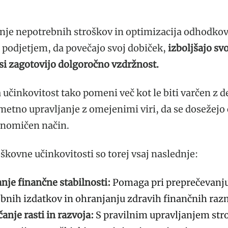
je nepotrebnih stroškov in optimizacija odhodko
podjetjem, da povečajo svoj dobiček,
izboljšajo sv
 si zagotovijo dolgoročno vzdržnost.
učinkovitost tako pomeni več kot le biti varčen z 
tno upravljanje z omejenimi viri, da se dosežejo c
onomičen način.
oškovne učinkovitosti so torej vsaj naslednje:
nje finančne stabilnosti:
Pomaga pri preprečevanj
bnih izdatkov in ohranjanju zdravih finančnih raz
nje rasti in razvoja:
S pravilnim upravljanjem str