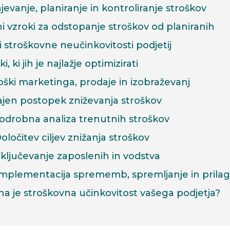
evanje, planiranje in kontroliranje stroškov
i vzroki za odstopanje stroškov od planiranih
 stroškovne neučinkovitosti podjetij
i, ki jih je najlažje optimizirati
oški marketinga, prodaje in izobraževanj
ajen postopek zniževanja stroškov
Podrobna analiza trenutnih stroškov
Določitev ciljev znižanja stroškov
Vključevanje zaposlenih in vodstva
Implementacija sprememb, spremljanje in prilag
a je stroškovna učinkovitost vašega podjetja?