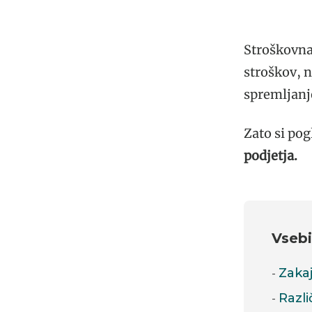
Stroškovna
stroškov, n
spremljanj
Zato si po
podjetja.
Vsebi
Zaka
Razli