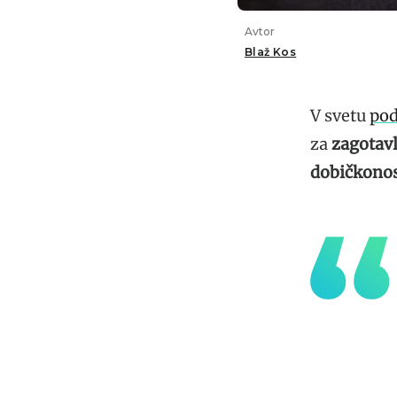
Avtor
Blaž Kos
V svetu
pod
za
zagotavl
dobičkonos