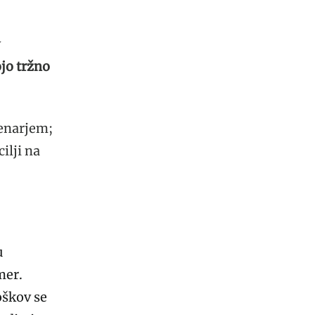
v
ojo tržno
denarjem;
ilji na
u
mer.
oškov se