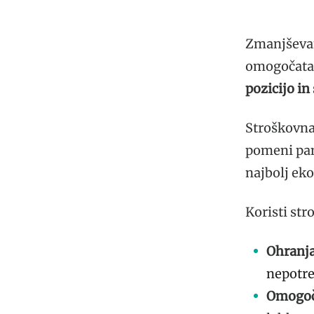
Zmanjševan
omogočata 
pozicijo in
Stroškovna 
pomeni pame
najbolj ek
Koristi str
Ohranja
nepotre
Omogoča