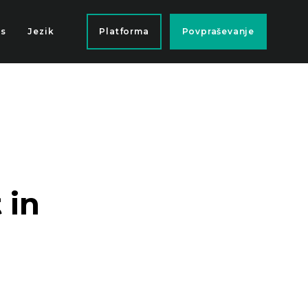
as
Jezik
Platforma
Povpraševanje
je
 in