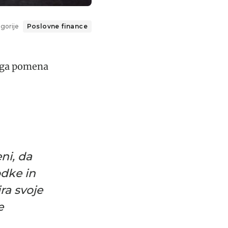
gorije
Poslovne finance
nega pomena
ni, da
odke in
ra svoje
e