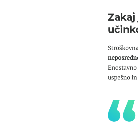
Zakaj
učink
Stroškovna
neposredno
Enostavno p
uspešno in