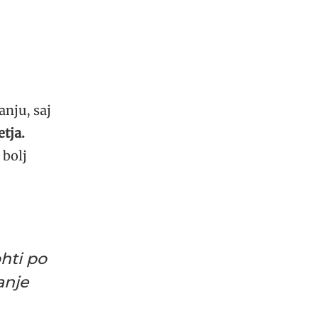
anju, saj
tja.
 bolj
ohti po
anje