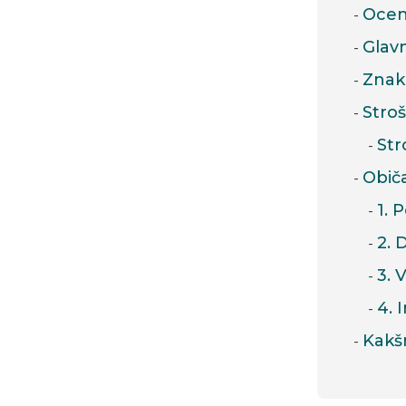
Ocenj
Glavn
Znaki
Strošk
Str
Obič
1. 
2. 
3. 
4. 
Kakšn