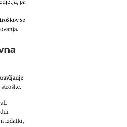
odjetja, pa
troškov se
lovanja.
ovna
pravljanje
 stroške.
ali
edni
i izdatki,