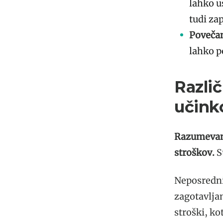
lahko us
tudi za
Povečan
lahko p
Različ
učink
Razumevanje
stroškov.
S
Neposredni 
zagotavljan
stroški, ko