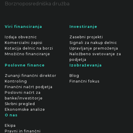
Borznoposredniška družba
Viri financiranja
Investiranje
Izdaja obveznic
Zasebni projekti
Komercialni zapisi
Signali za nakup delnic
Kotacija delnic na borzi
Upravljanje premoženja
Množično financiranje
Naložbeno svetovanje za
podjetja
Poslovne finance
Izobraževanja
Zunanji finančni direktor
Blog
Kontroling
Finančni fokus
Finančni načrt podjetja
Poslovni načrt za
banke/investitorje
Skrbni pregled
Ekonomske analize
O nas
Ekipa
Pravni in finančni