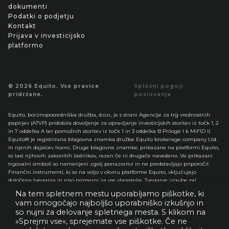
dokumenti
Podatki o podjetju
Kontakt
Prijava v investicijsko
platformo
© 2026 Equito. Vse pravice
Splošni pogoji
pridržane.
poslovanja
Equito, borznoposredniška družba, d.o.o., je s strani Agencije za trg vrednostnih
papirjev (ATVP) pridobila dovoljenje za opravljanje investicijskih storitev iz točk 1, 2
in 7 oddelka A ter pomožnih storitev iz točk 1 in 3 oddelka B Priloge I k MiFID II.
Equito® je registrirana blagovna znamka družbe Equito brokerage company Ltd.
in njenih dajalcev licenc. Druge blagovne znamke, prikazane na platformi Equito,
so last njihovih zakonitih lastnikov, razen če ni drugače navedeno. Vsi prikazani
trgovalni simboli so namenjeni zgolj ponazoritvi in ne predstavljajo priporočil.
Finančni instrumenti, ki so na voljo v okviru platforme Equito, vključujejo
določena tveganja in niso primerni za vse vlagatelje. Tveganje izgube pri
spletnem trgovanju z delnicami, opcijami, terminskimi pogodbami, valutami,
Na tem spletnem mestu uporabljamo piškotke, ki
tujimi delnicami, mezzanin instrumenti in drugimi finančnimi instrumenti je
vam omogočajo najboljšo uporabniško izkušnjo in
lahko precejšnje.
so nujni za delovanje spletnega mesta. S klikom na
Pred trgovanjem in/ali vlaganjem v katere koli finančne instrumente, ki so na voljo
»Sprejmi vse«, sprejemate vse piškotke. Če ne
v okviru platforme Equito, morajo stranke prebrati in razumeti ustrezna razkritja