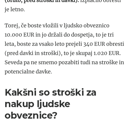
(bruto, pred stroški in davki).
Izplačilo obresti
je letno.
Torej, če boste vložili v ljudsko obveznico
10.000 EUR in jo držali do dospetja, to je tri
leta, boste za vsako leto prejeli 340 EUR obresti
(pred davki in stroški), to je skupaj 1.020 EUR.
Seveda pa ne smemo pozabiti tudi na stroške in
potencialne davke.
Kakšni so stroški za
nakup ljudske
obveznice?