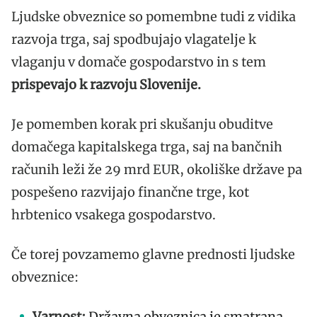
Ljudske obveznice so pomembne tudi z vidika
razvoja trga, saj spodbujajo vlagatelje k
vlaganju v domače gospodarstvo in s tem
prispevajo k razvoju Slovenije.
Je pomemben korak pri skušanju obuditve
domačega kapitalskega trga, saj na bančnih
računih leži že 29 mrd EUR, okoliške države pa
pospešeno razvijajo finančne trge, kot
hrbtenico vsakega gospodarstvo.
Če torej povzamemo glavne prednosti ljudske
obveznice:
Varnost:
Državna obveznica je smatrana