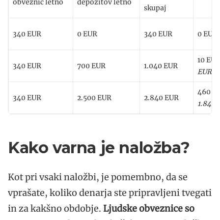
obveznic letno
depozitov letno
skupaj
340 EUR
0 EUR
340 EUR
0 EUR
10 EU
340 EUR
700 EUR
1.040 EUR
EUR)
460 E
340 EUR
2.500 EUR
2.840 EUR
1.840 
Kako varna je naložba?
Kot pri vsaki naložbi, je pomembno, da se
vprašate, koliko denarja ste pripravljeni tvegati
in za kakšno obdobje.
Ljudske obveznice so