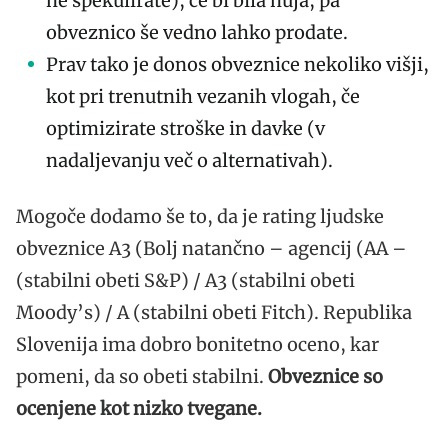
ne špekulirate), če bi bila nuja, pa
obveznico še vedno lahko prodate.
Prav tako je donos obveznice nekoliko višji,
kot pri trenutnih vezanih vlogah, če
optimizirate stroške in davke (v
nadaljevanju več o alternativah).
Mogoče dodamo še to, da je rating ljudske
obveznice A3 (Bolj natančno – agencij (AA –
(stabilni obeti S&P) / A3 (stabilni obeti
Moody’s) / A (stabilni obeti Fitch). Republika
Slovenija ima dobro bonitetno oceno, kar
pomeni, da so obeti stabilni.
Obveznice so
ocenjene kot nizko tvegane.