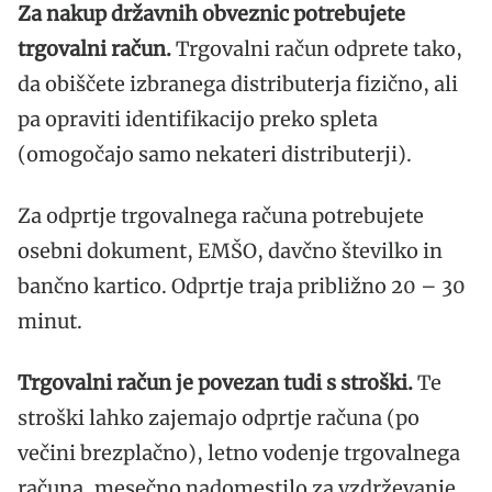
Za nakup državnih obveznic potrebujete
trgovalni račun.
Trgovalni račun odprete tako,
da obiščete izbranega distributerja fizično, ali
pa opraviti identifikacijo preko spleta
(omogočajo samo nekateri distributerji).
Za odprtje trgovalnega računa potrebujete
osebni dokument, EMŠO, davčno številko in
bančno kartico. Odprtje traja približno 20 – 30
minut.
Trgovalni račun je povezan tudi s stroški.
Te
stroški lahko zajemajo odprtje računa (po
večini brezplačno), letno vodenje trgovalnega
računa, mesečno nadomestilo za vzdrževanje