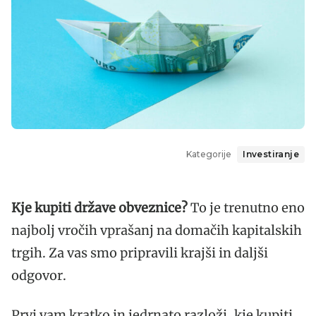
Kategorije
Investiranje
Kje kupiti države obveznice?
To je trenutno eno
najbolj vročih vprašanj na domačih kapitalskih
trgih. Za vas smo pripravili krajši in daljši
odgovor.
Prvi vam kratko in jedrnato razloži, kje kupiti