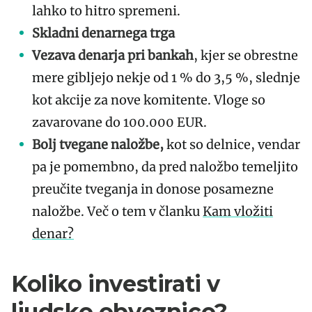
lahko to hitro spremeni.
Skladni denarnega trga
Vezava denarja pri bankah
, kjer se obrestne
mere gibljejo nekje od 1 % do 3,5 %, slednje
kot akcije za nove komitente. Vloge so
zavarovane do 100.000 EUR.
Bolj tvegane naložbe,
kot so delnice, vendar
pa je pomembno, da pred naložbo temeljito
preučite tveganja in donose posamezne
naložbe. Več o tem v članku
Kam vložiti
denar?
Koliko investirati v
ljudsko obveznico?