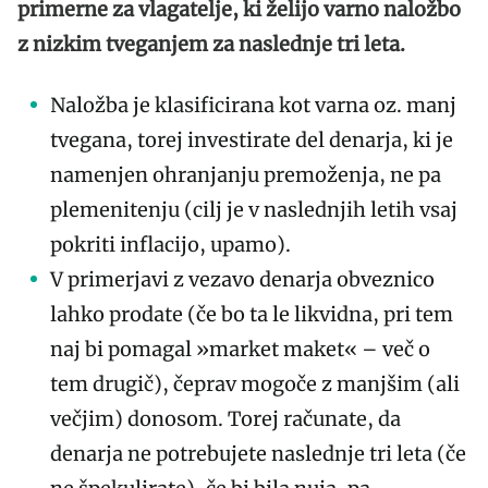
primerne za vlagatelje, ki želijo varno naložbo
z nizkim tveganjem za naslednje tri leta.
Naložba je klasificirana kot varna oz. manj
tvegana, torej investirate del denarja, ki je
namenjen ohranjanju premoženja, ne pa
plemenitenju (cilj je v naslednjih letih vsaj
pokriti inflacijo, upamo).
V primerjavi z vezavo denarja obveznico
lahko prodate (če bo ta le likvidna, pri tem
naj bi pomagal »market maket« – več o
tem drugič), čeprav mogoče z manjšim (ali
večjim) donosom. Torej računate, da
denarja ne potrebujete naslednje tri leta (če