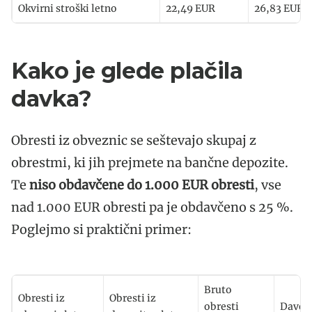
Okvirni stroški letno
22,49 EUR
26,83 EUR
Kako je glede plačila
davka?
Obresti iz obveznic se seštevajo skupaj z
obrestmi, ki jih prejmete na bančne depozite.
Te
niso obdavčene do 1.000 EUR obresti
, vse
nad 1.000 EUR obresti pa je obdavčeno s 25 %.
Poglejmo si praktični primer:
Bruto
Obresti iz
Obresti iz
obresti
Davek