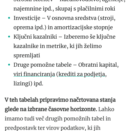
najemnine ipd., skupaj s plačilnimi roki
Investicije – V osnovna sredstva (stroji,
oprema ipd.) in amortizacijske stopnje
Ključni kazalniki – Izberemo še ključne
kazalnike in metrike, ki jih želimo
spremljati
Druge pomožne tabele – Obratni kapital,
viri financiranja
(
krediti za podjetja
,
lizingi) ipd.
V teh tabelah pripravimo načrtovana stanja
glede na izbrane časovne horizonte.
Lahko
imamo tudi več drugih pomožnih tabel in
predpostavk ter virov podatkov, ki jih