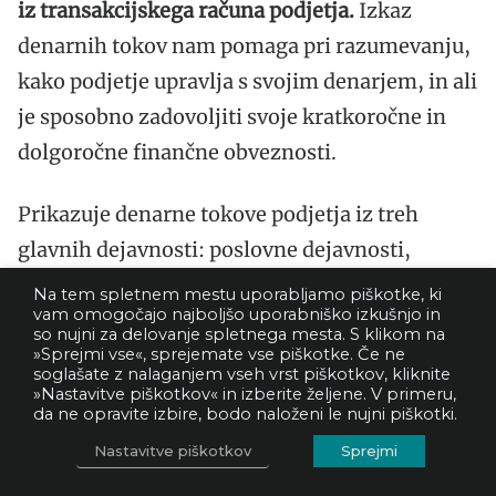
iz transakcijskega računa podjetja.
Izkaz
denarnih tokov nam pomaga pri razumevanju,
kako podjetje upravlja s svojim denarjem, in ali
je sposobno zadovoljiti svoje kratkoročne in
dolgoročne finančne obveznosti.
Prikazuje denarne tokove podjetja iz treh
glavnih dejavnosti: poslovne dejavnosti,
investicijske dejavnosti in iz dejavnosti
Na tem spletnem mestu uporabljamo piškotke, ki
vam omogočajo najboljšo uporabniško izkušnjo in
financiranja.
so nujni za delovanje spletnega mesta. S klikom na
»Sprejmi vse«, sprejemate vse piškotke. Če ne
soglašate z nalaganjem vseh vrst piškotkov, kliknite
Denarni tok iz poslovanja
»Nastavitve piškotkov« in izberite željene. V primeru,
da ne opravite izbire, bodo naloženi le nujni piškotki.
Ti denarni tokovi izhajajo iz osnovnih
Nastavitve piškotkov
Sprejmi
poslovnih aktivnosti podjetja. Vključujejo