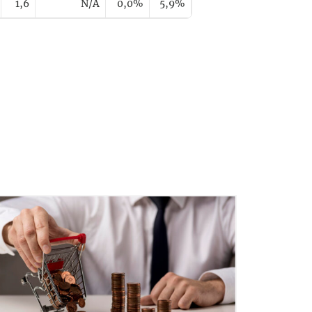
1,6
N/A
0,0%
5,9%