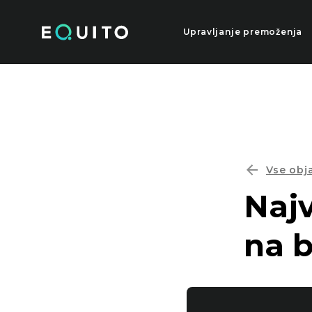
Skip
to
the
Upravljanje premoženja
content
Vse obj
Najv
na b