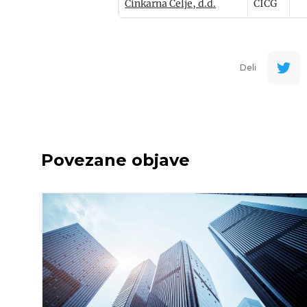
Cinkarna Celje, d.d.
CICG
Deli
Povezane objave