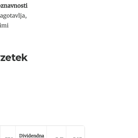
oznavnosti
agotavlja,
limi
vzetek
Dividendna