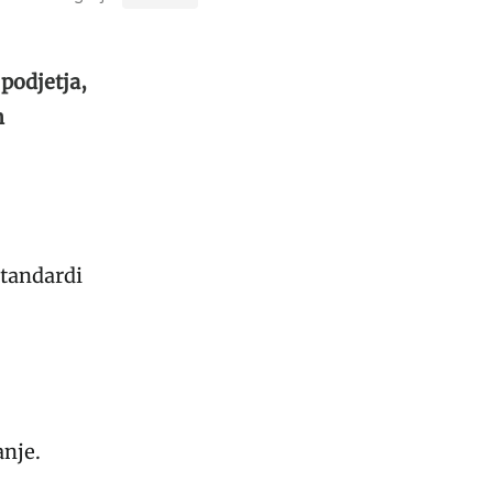
podjetja,
n
tandardi
je​​.