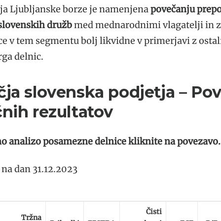
ija Ljubljanske borze je namenjena
povečanju prep
 slovenskih družb
med mednarodnimi vlagatelji in z
ce v tem segmentu bolj likvidne v primerjavi z osta
a delnic​​.
čja slovenska podjetja – Po
čnih rezultatov
o analizo posamezne delnice kliknite na povezavo.
 na dan 31.12.2023
Čisti
Tržna