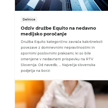
Delnice
Odziv družbe Equito na nedavno
medijsko poročanje
Družba Equito kategorično zavrača kakršnekoli
povezave z domnevnimi nepravilnostmi in
spornimi poslovnimi praksami, ki so bile
omenjene v nedavnem prispevku na RTV
Slovenija. Od navedb, ... Največja slovenska
podjetja na borzi