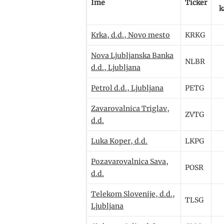
Ime
Ticker
k
Krka, d.d., Novo mesto
KRKG
Nova Ljubljanska Banka
NLBR
d.d., Ljubljana
Petrol d.d., Ljubljana
PETG
Zavarovalnica Triglav,
ZVTG
d.d.
Luka Koper, d.d.
LKPG
Pozavarovalnica Sava,
POSR
d.d.
Telekom Slovenije, d.d.,
TLSG
Ljubljana