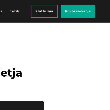
as
Jezik
Platforma
Povpraševanje
etja