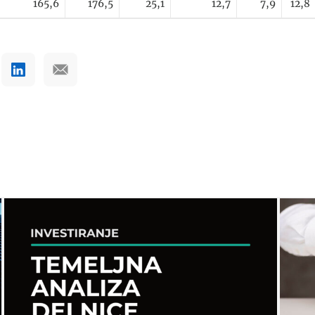
165,6
176,5
25,1
12,7
7,9
12,8