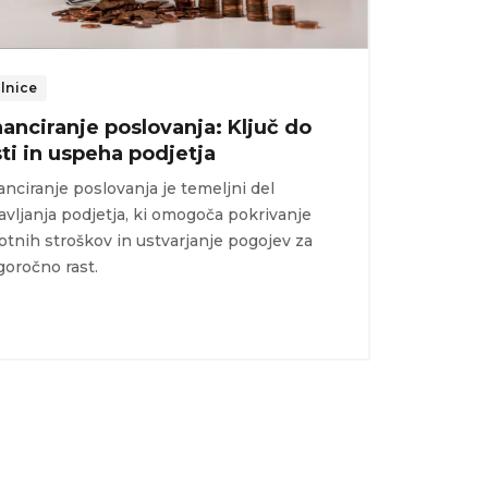
lnice
nanciranje poslovanja: Ključ do
sti in uspeha podjetja
anciranje poslovanja je temeljni del
avljanja podjetja, ki omogoča pokrivanje
otnih stroškov in ustvarjanje pogojev za
goročno rast.