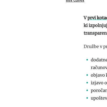
Rok Gutnik
V
prvi kotac
ki izpolnju
transparen
Družbe v pr
dodatne
računov
objavo 
izjavo 
poročan
upoštev