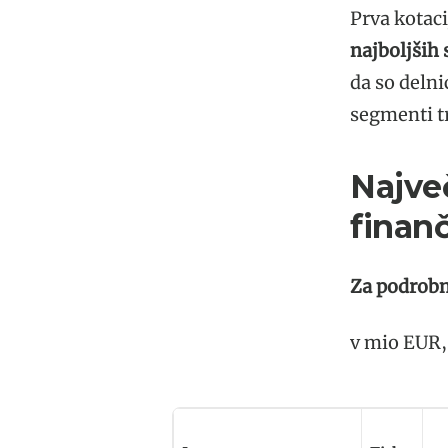
Prva kotac
najboljših
da so delni
segmenti trg
Najve
finan
Za podrobn
v mio EUR,