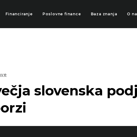
Financiranje
Poslovne finance
Baza znanja
O n
ave
ečja slovenska podj
orzi