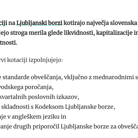
iji
na
Ljubljanski borzi
kotirajo največja slovenska 
jejo stroga merila glede likvidnosti, kapitalizacije i
tnosti.
vi kotaciji izpolnjujejo:
 standarde obveščanja, vključno z mednarodnimi s
odskega poročanja,
kvartalnih poslovnih izkazov,
o skladnosti s Kodeksom Ljubljanske borze,
je v angleškem jeziku in
anje drugih priporočil Ljubljanske borze za obveščan