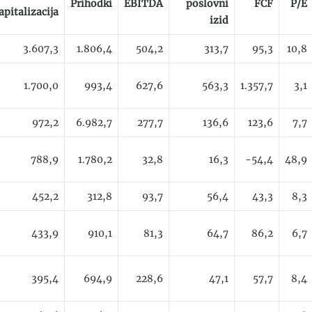
Prihodki
EBITDA
poslovni
FCF
P/E
apitalizacija
izid
3.607,3
1.806,4
504,2
313,7
95,3
10,8
1.700,0
993,4
627,6
563,3
1.357,7
3,1
972,2
6.982,7
277,7
136,6
123,6
7,7
788,9
1.780,2
32,8
16,3
-54,4
48,9
452,2
312,8
93,7
56,4
43,3
8,3
433,9
910,1
81,3
64,7
86,2
6,7
395,4
694,9
228,6
47,1
57,7
8,4