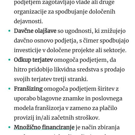
podjetjem zagotavljajo vlade ali druge
organizacije za spodbujanje določenih
dejavnosti.
Davčne olajšave
so ugodnosti, ki znižujejo
davčno osnovo podjetja, s čimer spodbujajo
investicije v določene projekte ali sektorje.
Odkup terjatev
omogoča podjetjem, da
hitro pridobijo likvidna sredstva s prodajo
svojih terjatev tretji stranki.
Franšizing
omogoča podjetjem širitev z
uporabo blagovne znamke in poslovnega
modela franšizorja v zameno za plačilo
provizij in/ali začetnih stroškov.
Množično financiranje
je način zbiranja